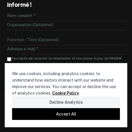
informé !
J'accepte de recevoir la newsletter et les mises à jour de PADEM.
Je peux me désabonner à tout moment.
We use cookies, including analytics cookies, to
M'ABONNER
understand how visitors interact with our website and
improve our services. You can accept or decline the use
of analytics cookies.
Cookie Policy
.
Decline Analytics
©
2026
PADEM.
Tous droits réservés.
Paris
Accept All
Politique de confidentialité
Mentions légales
Politique de cookies
Contact