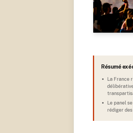
Résumé exéc
La France r
délibérativ
transpartis
Le panel se
rédiger des