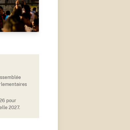
 assemblée
arlementaires
026 pour
elle 2027.