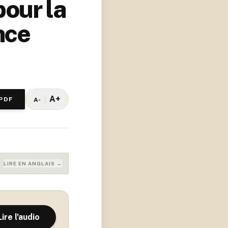
our la
nce
A+
PDF
A-
LIRE EN ANGLAIS →
Lire l'audio