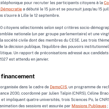
téléphonique pour recruter les participants citoyens à la
Co
a Démocratie
a débuté le 15 juin et se poursuit jusqu'au 15 jui
s s'ouvre à Lille le 12 septembre.
50 citoyens sélectionnés selon sept critères socio-démograp
mblée nationale (un par groupe parlementaire) et une ving
la société civile dont des membres du CESE. Les trois thè
de la décision publique, l'équilibre des pouvoirs institutionnel
litique. Un rapport de préconisations adressé aux candidats 
2027 est attendu en janvier.
t financement
 organisée dans le cadre de
DemoCIS
, un programme de rec
rance 2030, coordonné par Julien Talpin (CNRS), Céline Brac
et impliquant quatre universités, trois Sciences Po, le CNRS, 
animation des sessions est assurée par
Missions Publiques
;