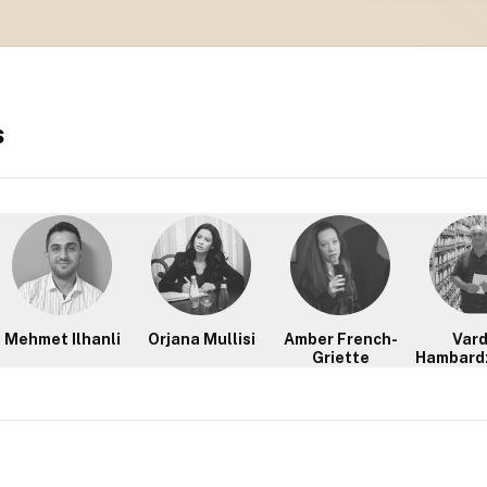
s
Mehmet Ilhanli
Orjana Mullisi
Amber French-
Var
Griette
Hambard