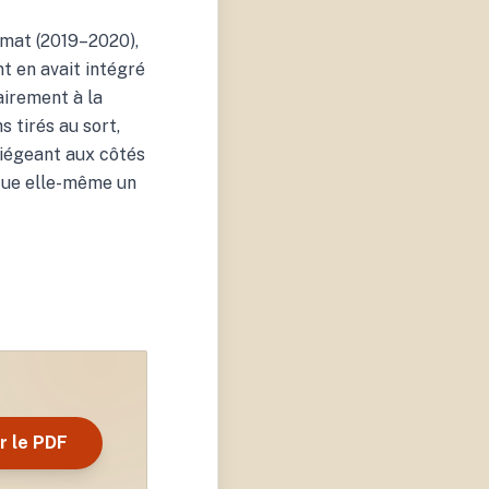
imat (2019–2020),
t en avait intégré
airement à la
 tirés au sort,
 siégeant aux côtés
itue elle-même un
r le PDF