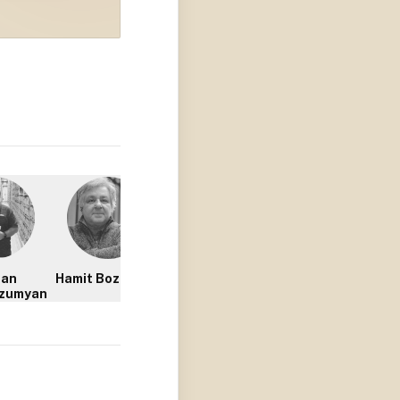
dan
Hamit Bozarslan
Ari Turunen
Bilal Ata Aktas
zumyan