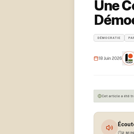
Une Co
Démocr
DÉMOCRATIE
PA
18 Juin 2026
Cet article a été 
Écoute
2
MIN