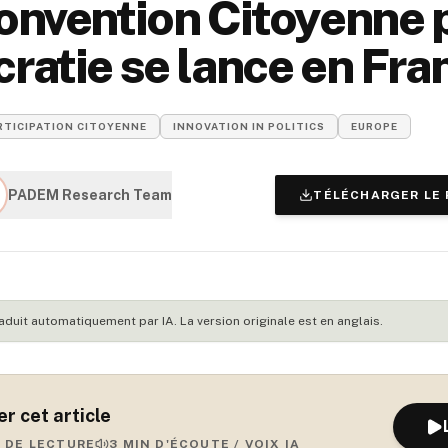
nvention Citoyenne p
atie se lance en Fra
RTICIPATION CITOYENNE
INNOVATION IN POLITICS
EUROPE
PADEM Research Team
TÉLÉCHARGER LE 
traduit automatiquement par IA. La version originale est en anglais.
r cet article
 DE LECTURE
3
MIN D'ÉCOUTE / VOIX IA