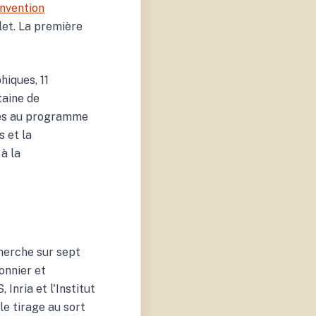
nvention
llet. La première
hiques, 11
taine de
mes au programme
s et la
à la
herche sur sept
onnier et
Inria et l'Institut
 le tirage au sort