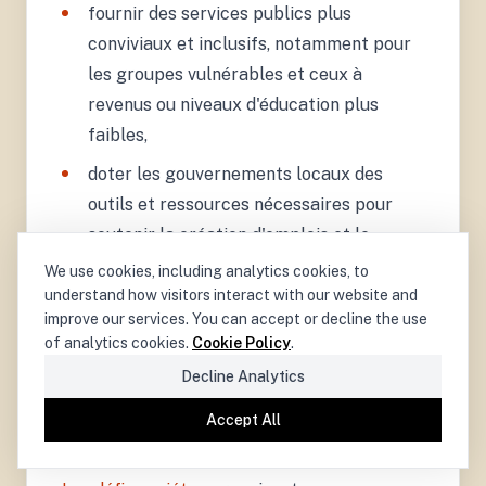
fournir des services publics plus
conviviaux et inclusifs, notamment pour
les groupes vulnérables et ceux à
revenus ou niveaux d'éducation plus
faibles,
doter les gouvernements locaux des
outils et ressources nécessaires pour
soutenir la création d'emplois et le
développement économique dans leurs
We use cookies, including analytics cookies, to
communautés,
understand how visitors interact with our website and
improve our services. You can accept or decline the use
renforcer la surveillance des finances
of analytics cookies.
Cookie Policy
.
publiques et des investissements pour
Decline Analytics
améliorer la transparence et soutenir la
Accept All
planification à long terme.