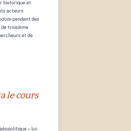
r historique et
nts acteurs
odote
pendant des
 de troisième
hercheurs et de
a le cours
géopolitique » lui-