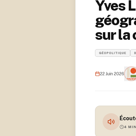
Yves L
géogra
sur la
GÉOPOLITIQUE
22 Juin 2026
Écoute
4
MI