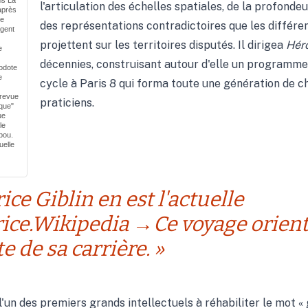
l'articulation des échelles spatiales, de la profondeu
après
ue
des représentations contradictoires que les différe
agent
projettent sur les territoires disputés. Il dirigea
Hér
e
décennies, construisant autour d'elle un programme
odote
e
cycle à Paris 8 qui forma toute une génération de c
 revue
praticiens.
ique"
ue
le
bou.
uelle
ice Giblin en est l'actuelle
rice.Wikipedia →Ce voyage orient
e de sa carrière. »
l'un des premiers grands intellectuels à réhabiliter le mot « 