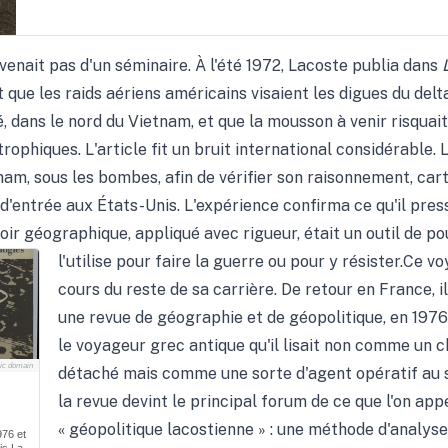
ons
 venait pas d'un séminaire. À l'été 1972, Lacoste publia dans
t que les raids aériens américains visaient les digues du delt
 dans le nord du Vietnam, et que la mousson à venir risquai
rophiques. L'article fit un bruit international considérable. 
nam, sous les bombes, afin de vérifier son raisonnement, carte
 d'entrée aux États-Unis. L'expérience confirma ce qu'il pres
oir géographique, appliqué avec rigueur, était un outil de pou
l'utilise pour faire la guerre ou pour y résister.
Ce vo
cours du reste de sa carrière. De retour en France, i
une revue de géographie et de géopolitique, en 19
le voyageur grec antique qu'il lisait non comme un 
lic domain
détaché mais comme une sorte d'agent opératif au s
la revue devint le principal forum de ce que l'on appe
« géopolitique lacostienne » : une méthode d'analys
76 et
is La