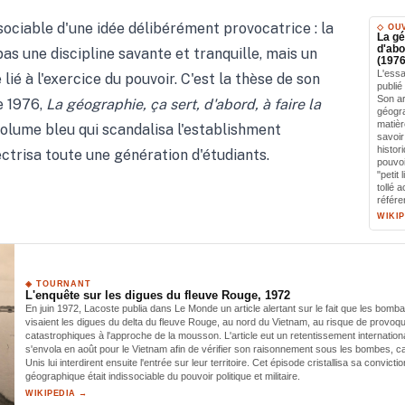
sociable d'une idée délibérément provocatrice : la
◇ OU
La gé
d'abo
as une discipline savante et tranquille, mais un
(1976
L'essa
lié à l'exercice du pouvoir. C'est la thèse de son
publi
Son ar
e 1976,
La géographie, ça sert, d'abord, à faire la
géogra
matièr
volume bleu qui scandalisa l'establishment
savoir
histor
ctrisa toute une génération d'étudiants.
pouvoir
"petit
tollé 
référe
WIKI
◈ TOURNANT
L'enquête sur les digues du fleuve Rouge, 1972
En juin 1972, Lacoste publia dans Le Monde un article alertant sur le fait que les bom
visaient les digues du delta du fleuve Rouge, au nord du Vietnam, au risque de provoq
catastrophiques à l'approche de la mousson. L'article eut un retentissement internatio
s'envola en août pour le Vietnam afin de vérifier son raisonnement sous les bombes, ca
Unis lui interdirent ensuite l'entrée sur leur territoire. Cet épisode cristallisa sa convic
géographique était indissociable du pouvoir politique et militaire.
WIKIPEDIA →