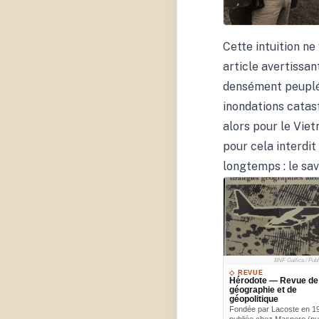
Wikimedia Comm
Cette intuition ne
article avertissan
densément peuplé,
inondations catast
alors pour le Viet
pour cela interdit
longtemps : le sav
BNF Gallica / Pub
◇ REVUE
Hérodote — Revue de
géographie et de
géopolitique
Fondée par Lacoste en 19
publiée chez Maspero (pu