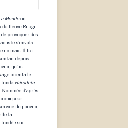
Le Monde
un
a du fleuve Rouge,
t de provoquer des
Lacoste s'envola
 en main. Il fut
sentait depuis
voir, qu'on
yage orienta le
l fonda
Hérodote
,
76. Nommée d'après
chroniqueur
ervice du pouvoir,
lle la
e fondée sur