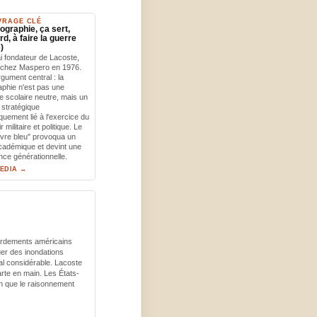
VRAGE CLÉ
ographie, ça sert,
rd, à faire la guerre
)
i fondateur de Lacoste,
é chez Maspero en 1976.
gument central : la
phie n'est pas une
e scolaire neutre, mais un
 stratégique
iquement lié à l'exercice du
 militaire et politique. Le
 livre bleu" provoqua un
académique et devint une
nce générationnelle.
PEDIA →
bardements américains
uer des inondations
nal considérable. Lacoste
rte en main. Les États-
tion que le raisonnement