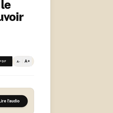
le
uvoir
A+
PDF
A-
Lire l'audio