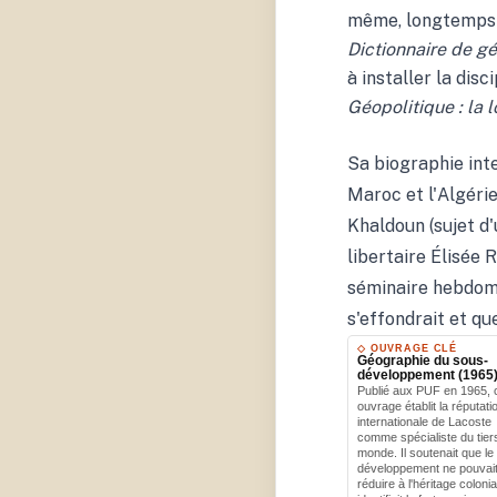
même, longtemps d
Dictionnaire de gé
à installer la dis
Géopolitique : la 
Sa biographie inte
Maroc et l'Algérie
Khaldoun (sujet d
libertaire Élisée 
séminaire hebdoma
s'effondrait et q
◇ OUVRAGE CLÉ
Géographie du sous-
développement (1965
Publié aux PUF en 1965, 
ouvrage établit la réputati
internationale de Lacoste
comme spécialiste du tier
monde. Il soutenait que le
développement ne pouvai
réduire à l'héritage colonial