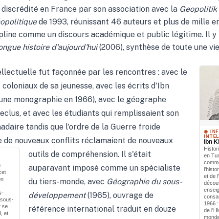
iscrédité en France par son association avec la
Geopolitik
opolitique
de 1993, réunissant 46 auteurs et plus de mille e
cipline comme un discours académique et public légitime. Il y 
longue histoire d'aujourd'hui
(2006), synthèse de toute une vie
llectuelle fut façonnée par les rencontres : avec le
 coloniaux de sa jeunesse, avec les écrits d'Ibn
'une monographie en 1966), avec le géographe
Reclus, et avec les étudiants qui remplissaient son
daire tandis que l'ordre de la Guerre froide
◉ IN
INTE
ue de nouveaux conflits réclamaient de nouveaux
Ibn K
Histor
outils de compréhension.
Il s'était
en Tun
comme
)
auparavant imposé comme un spécialiste
l'histo
cet
et de 
on
du tiers-monde, avec
Géographie du sous-
décou
enseig
s-
développement
(1965), ouvrage de
consa
 sous-
1966 :
t se
référence international traduit en douze
de l'H
, et
monde.