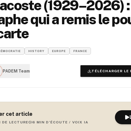
acoste (1929–2026) : 
phe qui a remis le po
 carte
DÉMOCRATIE
HISTORY
EUROPE
FRANCE
PADEM Team
TÉLÉCHARGER LE 
r cet article
N DE LECTURE
6
MIN D'ÉCOUTE / VOIX IA