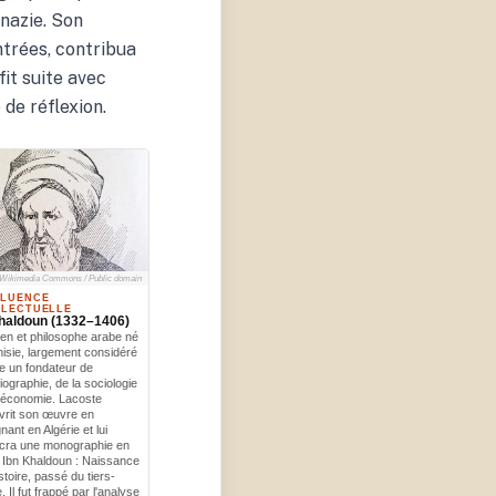
nazie. Son
ntrées, contribua
fit suite avec
 de réflexion.
Wikimedia Commons / Public domain
FLUENCE
LLECTUELLE
haldoun (1332–1406)
ien et philosophe arabe né
isie, largement considéré
 un fondateur de
riographie, de la sociologie
l'économie. Lacoste
vrit son œuvre en
nant en Algérie et lui
cra une monographie en
 Ibn Khaldoun : Naissance
istoire, passé du tiers-
 Il fut frappé par l'analyse