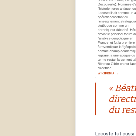
Découverte). Nommée d'
l'historien grec antique, q
Lacoste lisait comme un 
opératif collectant du
renseignement stratégiqu
plutôt que comme un
chroniqueur détaché. Hér
devint le principal forum d
l'analyse géopolitique en
France, et fut la première
à revendiquer la "géopolit
comme champ académiq
légitime, à une époque où 
terme restait largement ta
Béatrice Giblin en est l'act
directrice.
WIKIPEDIA →
« Béatr
direct
du rest
Lacoste fut aussi 