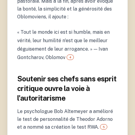
pastorale. Mais à la fin, après avoir évoqué
la bonté, la simplicité et la générosité des
Oblomoviens, il ajoute :
4.
Goncharov, I. (2012).
Oblomov (Translation to
« Tout le monde ici est si humble, mais en
Turkish: Ergin Altay).
Istanbul: Iletisim
vérité, leur humilité n'est que le meilleur
Yayinlari.
déguisement de leur arrogance. » — Ivan
Gontcharov, Oblomov
4
Soutenir ses chefs sans esprit
5.
critique ouvre la voie à
Altemeyer, B. (2006). The
Authoritarians.
l'autoritarisme
Winnipeg: University of
Manitoba.
Le psychologue Bob Altemeyer a amélioré
le test de personnalité de Theodor Adorno
et a nommé sa création le test RWA.
5