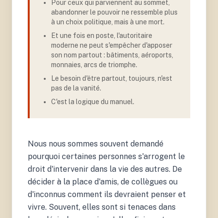
Pour ceux qui parviennent au sommet,
abandonner le pouvoir ne ressemble plus
à un choix politique, mais à une mort
.
Et une fois en poste, l'autoritaire
moderne ne peut s'empêcher d'apposer
son nom partout : bâtiments, aéroports,
monnaies, arcs de triomphe
.
Le besoin d'être partout, toujours, n'est
pas de la vanité
.
C'est la logique du manuel.
Nous nous sommes souvent demandé
pourquoi certaines personnes s'arrogent le
droit d'intervenir dans la vie des autres. De
1.
décider à la place d'amis, de collègues ou
Levitsky, S. & Ziblatt, D.
(2018). How
d'inconnus comment ils devraient penser et
Democracies Die. Crown
vivre. Souvent, elles sont si tenaces dans
Publishing; Mounk, Y.
(2018). The People vs.