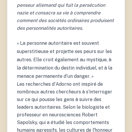
penseur allemand qui fuit la persécution
nazie et consacra sa vie à comprendre
comment des sociétés ordinaires produisent
des personnalités autoritaires.
« La personne autoritaire est souvent
superstitieuse et projette ses peurs sur les
autres. Elle croit également au mystique, à
la détermination du destin individuel, et à la
menace permanente d'un danger. »
Les recherches d'Adorno ont inspiré de
nombreux autres chercheurs à s'interroger
sur ce qui pousse les gens à suivre des
3.
leaders autoritaires. Selon le biologiste et
Sapolsky, R. (2017).
Behave. The Biology of
professeur en neurosciences Robert
Humans at Our Best and
Sapolsky, qui a étudié les comportements
Worst. Vintage Books.
humains agressifs, les cultures de l'honneur