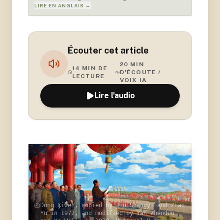
LIRE EN ANGLAIS →
Écouter cet article
20
MIN
14
MIN DE
D'ÉCOUTE /
LECTURE
VOIX IA
Lire l'audio
Dong Xiwen, copied by Jin Shangyi and Zhao
Yu in 1972, and modified by Yan Zhenduo