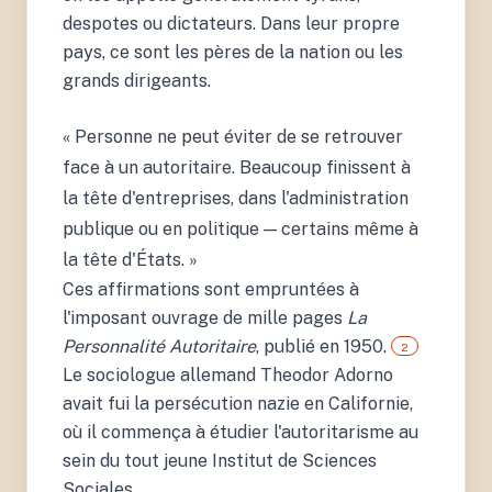
despotes ou dictateurs. Dans leur propre
pays, ce sont les pères de la nation ou les
grands dirigeants.
« Personne ne peut éviter de se retrouver
2.
face à un autoritaire. Beaucoup finissent à
Adorno, T., Frenkel-
Brunswik, E., Levinson, D.
la tête d'entreprises, dans l'administration
J. & Sanford, R. N. (2019).
publique ou en politique — certains même à
The Authoritarian
Personality. London &
la tête d'États. »
New York: Verso Books.
Ces affirmations sont empruntées à
l'imposant ouvrage de mille pages
La
Personnalité Autoritaire
, publié en 1950.
2
Le sociologue allemand Theodor Adorno
avait fui la persécution nazie en Californie,
où il commença à étudier l'autoritarisme au
sein du tout jeune Institut de Sciences
Sociales.