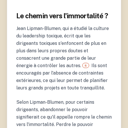
8.
Lipman-Blumen, J.
Le chemin vers l'immortalité ?
(2005). The Allure of
Toxic Leaders. Why We
Follow Destructive
Jean Lipman-Blumen, qui a étudié la culture
Bosses and Corrupt
Politicians and How We
du leadership toxique, écrit que les
Can Survive Them.
dirigeants toxiques s'enfoncent de plus en
Oxford University Press.
plus dans leurs propres doutes et
consacrent une grande partie de leur
énergie à contrôler les autres.
Ils sont
8
encouragés par l'absence de contraintes
extérieures, ce qui leur permet de planifier
leurs grands projets en toute tranquillité.
Selon Lipman-Blumen, pour certains
dirigeants, abandonner le pouvoir
signifierait ce qu'il appelle rompre le chemin
vers l'immortalité. Perdre le pouvoir