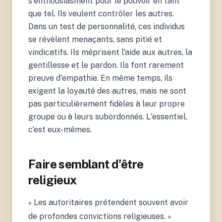
s'enthousiasment pour le pouvoir en tant
que tel. Ils veulent contrôler les autres.
Dans un test de personnalité, ces individus
se révèlent menaçants, sans pitié et
vindicatifs. Ils méprisent l'aide aux autres, la
gentillesse et le pardon. Ils font rarement
preuve d'empathie. En même temps, ils
exigent la loyauté des autres, mais ne sont
pas particulièrement fidèles à leur propre
groupe ou à leurs subordonnés. L'essentiel,
c'est eux-mêmes.
7.
Bourdieu, P. (1979). La
Distinction: Critique
sociale du jugement.
Faire semblant d'être
Paris: Les Editions de
Minuit; Snyder, T. (2018).
religieux
The Road to Unfreedom:
Russia, Europe, America.
Tim Duggan Books;
« Les autoritaires prétendent souvent avoir
Applebaum, A. (2020).
de profondes convictions religieuses. »
Twilight of Democracy: