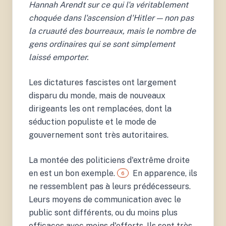
Hannah Arendt sur ce qui l'a véritablement
choquée dans l'ascension d'Hitler — non pas
la cruauté des bourreaux, mais le nombre de
gens ordinaires qui se sont simplement
laissé emporter.
6.
Lefort, C. (1978). Les
Les dictatures fascistes ont largement
Formes de l'Histoire.
Paris: Gallimard;
disparu du monde, mais de nouveaux
Levitsky & Ziblatt, 2018;
dirigeants les ont remplacées, dont la
Stanley, J. (2018). How
Fascism Works: The
séduction populiste et le mode de
Politics of Us and Them.
gouvernement sont très autoritaires.
Random House.
La montée des politiciens d'extrême droite
en est un bon exemple.
En apparence, ils
6
ne ressemblent pas à leurs prédécesseurs.
Leurs moyens de communication avec le
public sont différents, ou du moins plus
efficaces avec moins d'efforts. Ils sont très